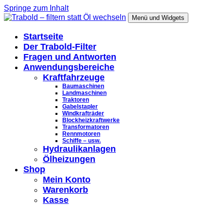
Springe zum Inhalt
Menü und Widgets
Trabold – filtern statt Öl wechseln
Startseite
Der Trabold-Filter
Fragen und Antworten
Anwendungsbereiche
Kraftfahrzeuge
Baumaschinen
Landmaschinen
Traktoren
Gabelstapler
Windkrafträder
Blockheizkraftwerke
Transformatoren
Rennmotoren
Schiffe – usw.
Hydraulikanlagen
Ölheizungen
Shop
Mein Konto
Warenkorb
Kasse